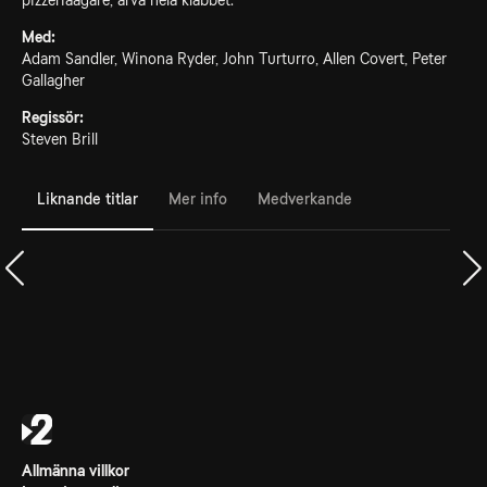
pizzeriaägare, ärva hela klabbet.
Med:
Adam Sandler, Winona Ryder, John Turturro, Allen Covert, Peter
Gallagher
Regissör:
Steven Brill
Liknande titlar
Mer info
Medverkande
Allmänna villkor