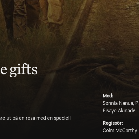
e gifts
Med:
Sennia Nanua, P
Fisayo Akinade
are ut på en resa med en speciell
Regissör:
Colm McCarthy