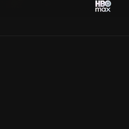
Allmänna villkor
Kun
Integritetspolicy
Pre
Cookiepolicy
Kon