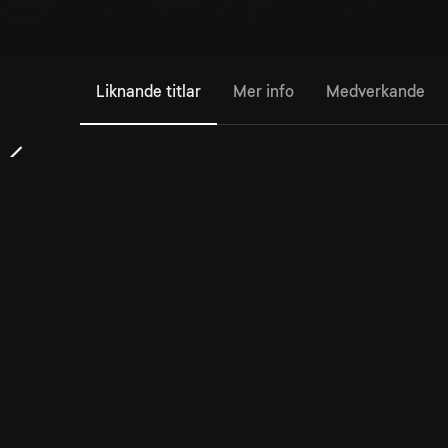
Liknande titlar
Mer info
Medverkande