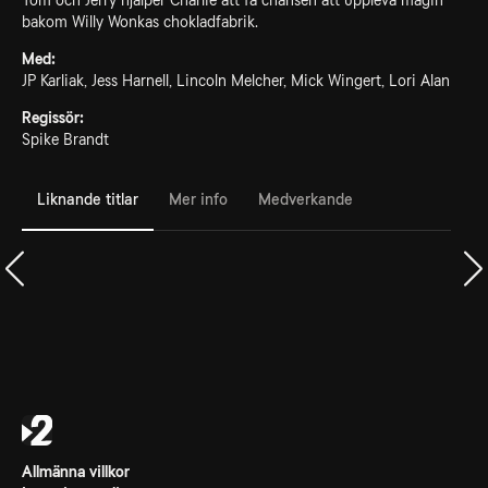
Tom och Jerry hjälper Charlie att få chansen att uppleva magin
bakom Willy Wonkas chokladfabrik.
Med:
JP Karliak, Jess Harnell, Lincoln Melcher, Mick Wingert, Lori Alan
Regissör:
Spike Brandt
Liknande titlar
Mer info
Medverkande
Allmänna villkor