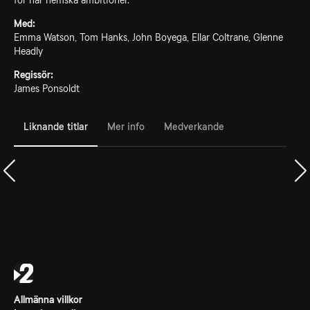
för har hemska ambitioner.
Med:
Emma Watson, Tom Hanks, John Boyega, Ellar Coltrane, Glenne
Headly
Regissör:
James Ponsoldt
Liknande titlar
Mer info
Medverkande
Allmänna villkor