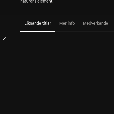
naturens element.
Liknande titlar
Mer info
Medverkande