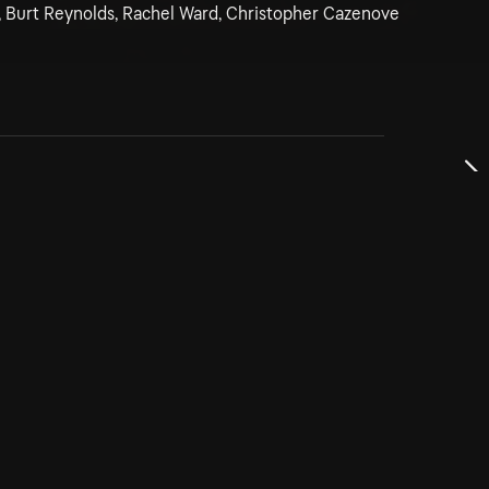
, Burt Reynolds, Rachel Ward, Christopher Cazenove
dservice
ss
takta oss