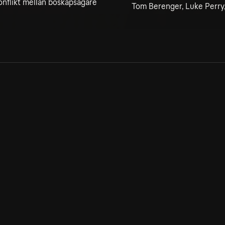
onflikt mellan boskapsägare
Tom Berenger, Luke Perry
Allmänna villkor
Kun
Integritetspolicy
Pre
Cookiepolicy
Kon