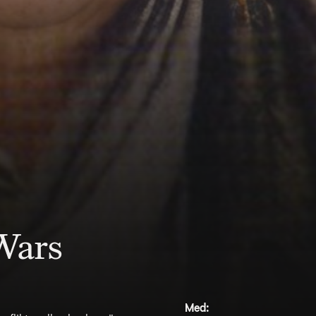
Wars
Med: