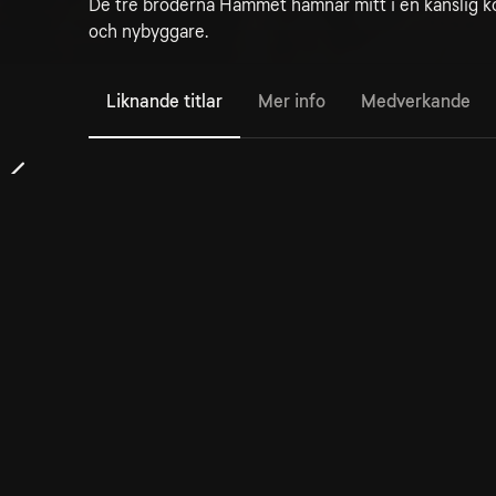
De tre bröderna Hammet hamnar mitt i en känslig k
och nybyggare.
Liknande titlar
Mer info
Medverkande