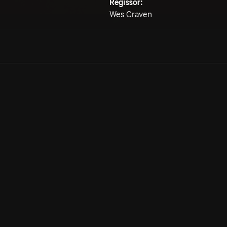
Regissör:
Wes Craven
Allmänna villkor
Kun
Integritetspolicy
Pre
Cookiepolicy
Kon