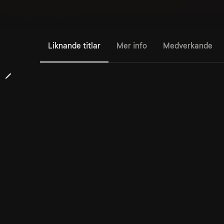
Liknande titlar
Mer info
Medverkande