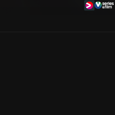
Allmänna villkor
Kun
Integritetspolicy
Pre
Cookiepolicy
Kon