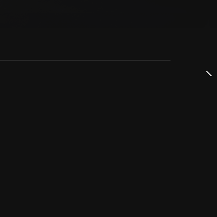
dservice
ss
takta oss