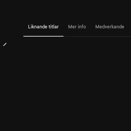
Liknande titlar
Mer info
Medverkande