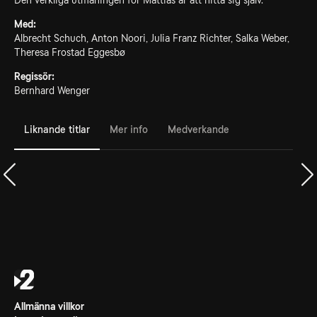
Den verkliga utmaningen för Mattias är att hitta sig själv.
Med:
Albrecht Schuch, Anton Noori, Julia Franz Richter, Salka Weber,
Theresa Frostad Eggesbø
Regissör:
Bernhard Wenger
Liknande titlar
Mer info
Medverkande
Allmänna villkor