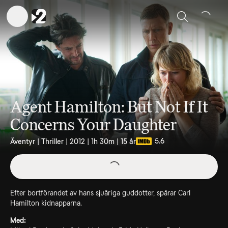
Sök
Agent Hamilton: But Not If It
Concerns Your Daughter
5.6
Äventyr | Thriller | 2012 | 1h 30m | 15 år
Efter bortförandet av hans sjuåriga guddotter, spårar Carl
Hamilton kidnapparna.
Med: