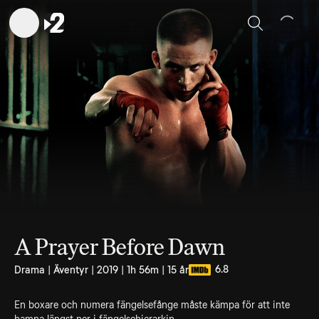
Sök
A Prayer Before Dawn
6.8
Drama | Äventyr | 2019 | 1h 56m | 15 år
En boxare och numera fängelsefånge måste kämpa för att inte