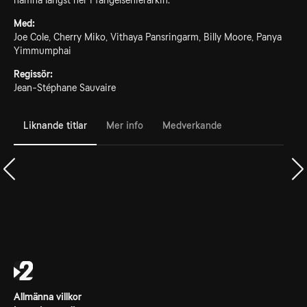
hamna längst ner i fängelsehierarkin.
Med:
Joe Cole, Cherry Miko, Vithaya Pansringarm, Billy Moore, Panya
Yimmumphai
Regissör:
Jean-Stéphane Sauvaire
Liknande titlar
Mer info
Medverkande
Allmänna villkor