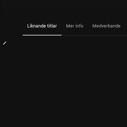
Liknande titlar
Mer info
Medverkande