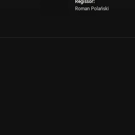
Regissör:
Roman Polański
Allmänna villkor
Kun
Integritetspolicy
Pre
Cookiepolicy
Kon