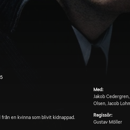
.5
Med:
Jakob Cedergren,
Olsen, Jacob Loh
Regissör:
från en kvinna som blivit kidnappad.
Gustav Möller