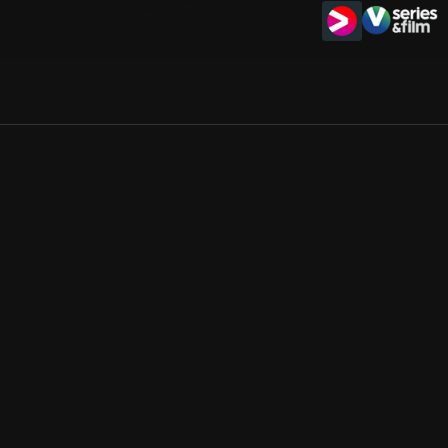
Allmänna villkor
Kun
Integritetspolicy
Pre
Cookiepolicy
Kon