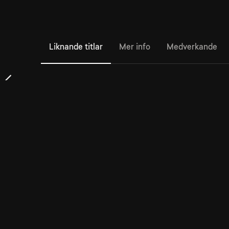
Liknande titlar
Mer info
Medverkande