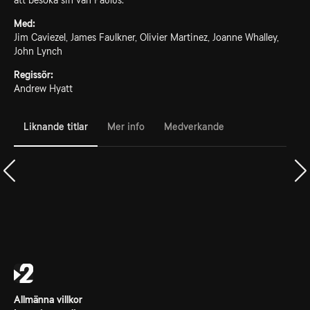
att besöka sin vän Paulus.
Med:
Jim Caviezel, James Faulkner, Olivier Martinez, Joanne Whalley,
John Lynch
Regissör:
Andrew Hyatt
Liknande titlar
Mer info
Medverkande
Allmänna villkor