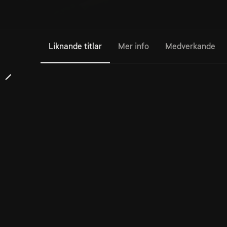
Liknande titlar
Mer info
Medverkande