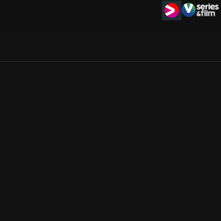
Allmänna villkor
Kun
Integritetspolicy
Pre
Cookiepolicy
Kon