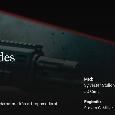
des
Med:
Sylvester Stallo
50 Cent
Regissör:
medarbetare från ett toppmodernt
Steven C. Miller