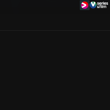
Allmänna villkor
Kun
Integritetspolicy
Pre
Cookiepolicy
Kon