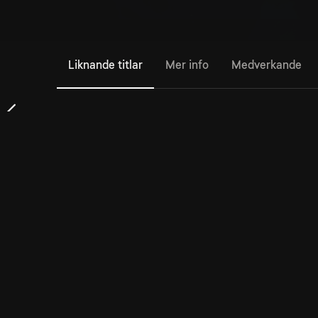
Liknande titlar
Mer info
Medverkande