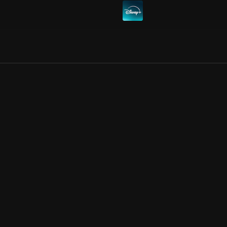
Allmänna villkor
Kun
Integritetspolicy
Pre
Cookiepolicy
Kon