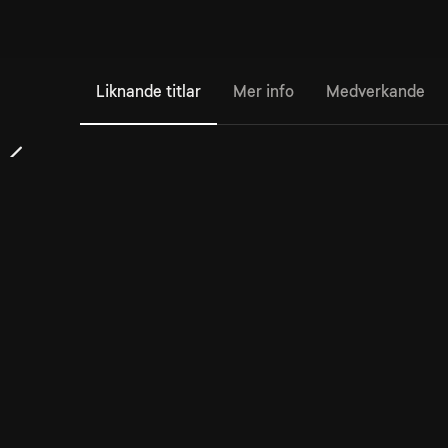
Liknande titlar
Mer info
Medverkande