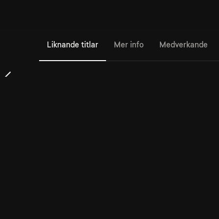
Liknande titlar
Mer info
Medverkande