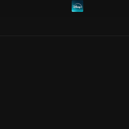
Allmänna villkor
Kun
Integritetspolicy
Pre
Cookiepolicy
Kon