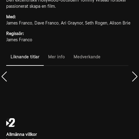
Den excentriske Hollywood-outsidern Tommy Wiseau försöker
passionerat skapa en film.
Med:
James Franco, Dave Franco, Ari Graynor, Seth Rogen, Alison Brie
Regissör:
James Franco
Liknande titlar
Mer info
Medverkande
Allmänna villkor