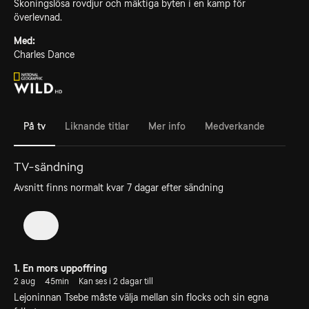
Skoningslösa rovdjur och mäktiga byten i en kamp för
överlevnad.
Med:
Charles Dance
På tv
Liknande titlar
Mer info
Medverkande
TV-sändning
Avsnitt finns normalt kvar 7 dagar efter sändning
4
1. En mors uppoffring
2 aug
45min
Kan ses i 2 dagar till
Lejoninnan Tsebe måste välja mellan sin flocks och sin egna