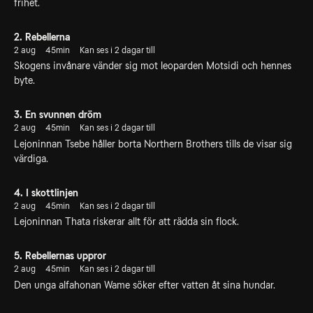
frihet.
2. Rebellerna
2 aug
45min
Kan ses i 2 dagar till
Skogens invånare vänder sig mot leoparden Motsidi och hennes
byte.
3. En svunnen dröm
2 aug
45min
Kan ses i 2 dagar till
Lejoninnan Tsebe håller borta Northern Brothers tills de visar sig
värdiga.
4. I skottlinjen
2 aug
45min
Kan ses i 2 dagar till
Lejoninnan Thata riskerar allt för att rädda sin flock.
5. Rebellernas uppror
2 aug
45min
Kan ses i 2 dagar till
Den unga alfahonan Wame söker efter vatten åt sina hundar.