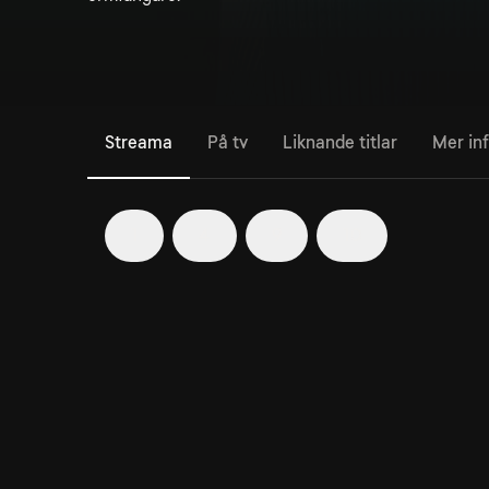
Streama
På tv
Liknande titlar
Mer in
1
4
9
10
18. Det bästa av: Ormbebisar
44min
En sammanställning av programseriens bästa klipp
om babyormar.