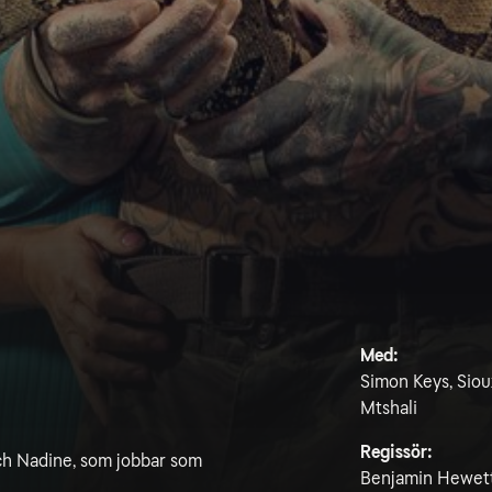
Med:
Simon Keys, Sioux
Mtshali
Regissör:
ch Nadine, som jobbar som
Benjamin Hewett