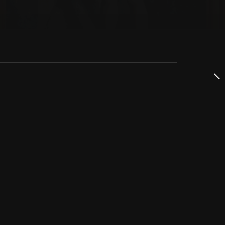
dservice
ss
takta oss