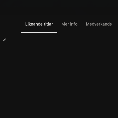
Liknande titlar
Mer info
Medverkande