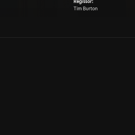
Regissör:
Tim Burton
Allmänna villkor
Kun
Integritetspolicy
Pre
Cookiepolicy
Kon