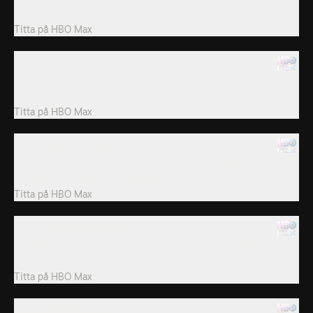
himlen.
Titta på
HBO Max
2. Child Stars Gone Violent
Barndomsstjärnor om vägen från familjeberömmelse till egna
vuxna karriärer.
Titta på
HBO Max
3. The Real Iron Claw
Den sista medlemmen i den berömda wrestlingfamiljen Von Erich
berättar den tragiska historien om...
Titta på
HBO Max
5. Housewives Gone Bad
Tragedier och kriminell verksamhet är lika mycket en del av Real
Housewives-serien som...
Titta på
HBO Max
6. Stalking the Stars