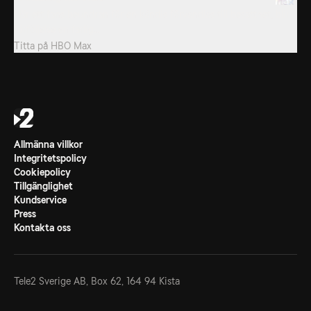
När ett fans beundran för en kändis förvandlas till besatthet, blir
förföljelse en farlig...
Titta på
HBO Max
Allmänna villkor
Integritetspolicy
Cookiepolicy
Tillgänglighet
Kundservice
Press
Kontakta oss
Tele2 Sverige AB,
Box 62, 164 94 Kista