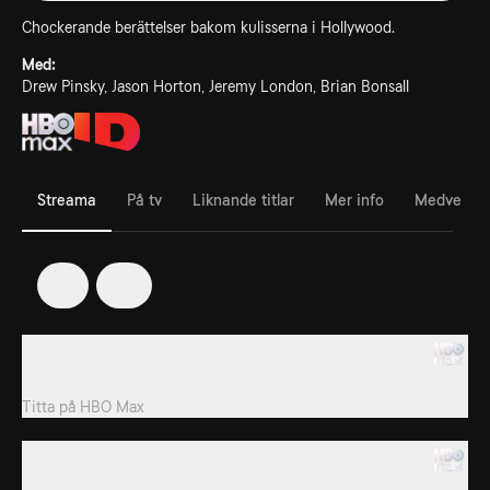
Chockerande berättelser bakom kulisserna i Hollywood.
Med:
Drew Pinsky, Jason Horton, Jeremy London, Brian Bonsall
Streama
På tv
Liknande titlar
Mer info
Medverka
1
2
1. The Dark Side of the Power Rangers
Nittiotalets barn älskade Mighty Morphin Power Rangers.
Titta på
HBO Max
2. Stephen Collins, America’s Dad
Stephen Collins var älskad pappa och moralisk ikon i Sjunde