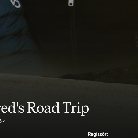
ed's Road Trip
8.4
Regissör: