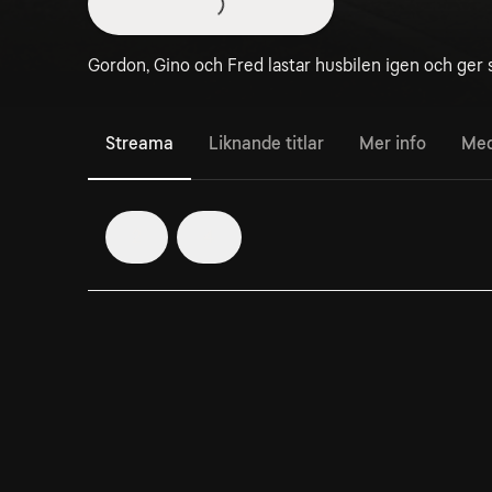
Gordon, Gino och Fred lastar husbilen igen och ger s
Streama
Liknande titlar
Mer info
Med
2
4
1. Episode 1
Tre stora egon – en liten husbil.
Titta på
HBO Max