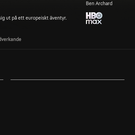
Ben Archard
ig ut på ett europeiskt äventyr.
verkande
2. American Road Trip: The Three Amigos
På sin resa genom USA stannar killarna i Mexiko för
att prova tequila, äta chilipeppar, fiska,...
Titta på
HBO Max