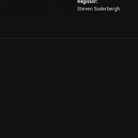
Regissör:
Steven Soderbergh
Allmänna villkor
Kun
Integritetspolicy
Pre
Cookiepolicy
Kon