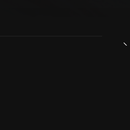
dservice
ss
takta oss