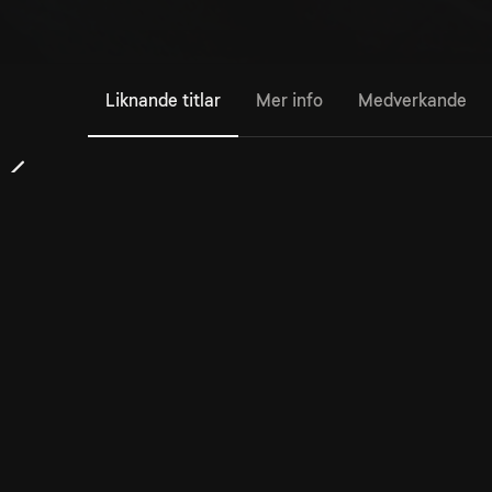
Liknande titlar
Mer info
Medverkande