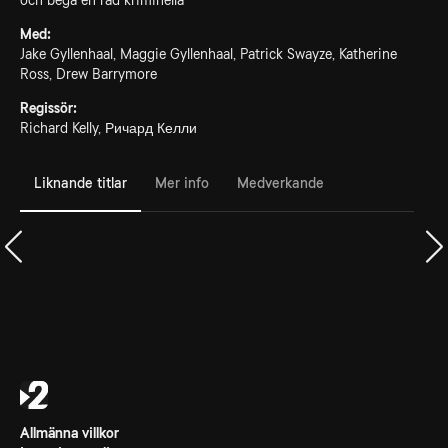
och begå en rad kriminella
Med:
Jake Gyllenhaal, Maggie Gyllenhaal, Patrick Swayze, Katherine
Ross, Drew Barrymore
Regissör:
Richard Kelly, Ричард Келли
Liknande titlar
Mer info
Medverkande
Allmänna villkor