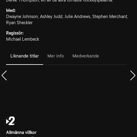
Derek Thompson, en av de allra tuffaste hockeyspelarna.
Med:
Dwayne Johnson, Ashley Judd, Julie Andrews, Stephen Merchant,
Ryan Sheckler
Regissör:
Michael Lembeck
Liknande titlar
Mer info
Medverkande
Allmänna villkor