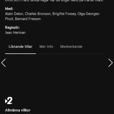
Dino och Franz skilda vägar när de stiger iland på fransk mark.
Med:
Alain Delon, Charles Bronson, Brigitte Fossey, Olga Georges-
Picot, Bernard Fresson
Regissör:
Jean Herman
Liknande titlar
Mer info
Medverkande
Allmänna villkor