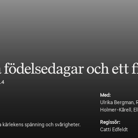
födelsedagar och ett 
.4
Med:
Ulrika Bergman, 
Holmer-Kårell, E
Regissör:
a kärlekens spänning och svårigheter.
Catti Edfeldt