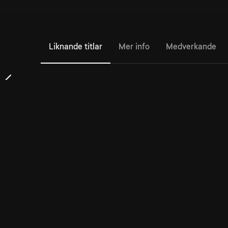
Liknande titlar
Mer info
Medverkande