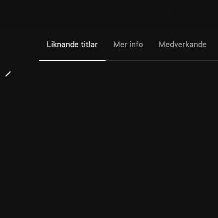
Liknande titlar
Mer info
Medverkande