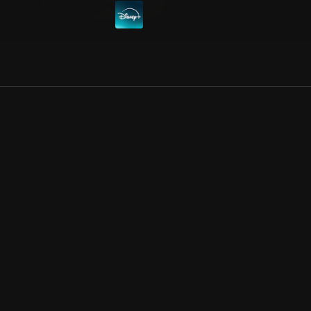
Allmänna villkor
Kun
Integritetspolicy
Pre
Cookiepolicy
Kon