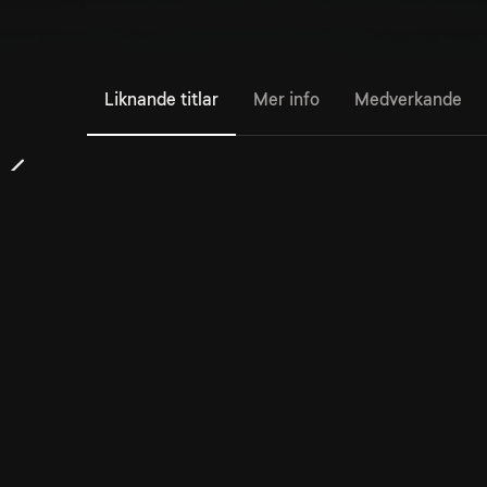
Liknande titlar
Mer info
Medverkande