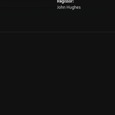
Regissör:
John Hughes
Allmänna villkor
Kun
Integritetspolicy
Pre
Cookiepolicy
Kon