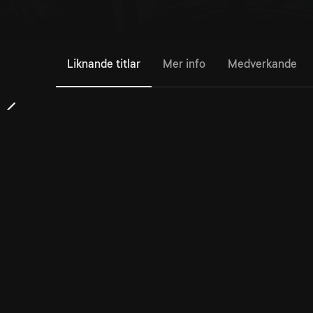
Liknande titlar
Mer info
Medverkande