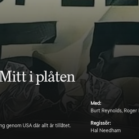
itt i plåten
Med:
Burt Reynolds, Roger
Regissör:
g genom USA där allt är tillåtet.
Hal Needham