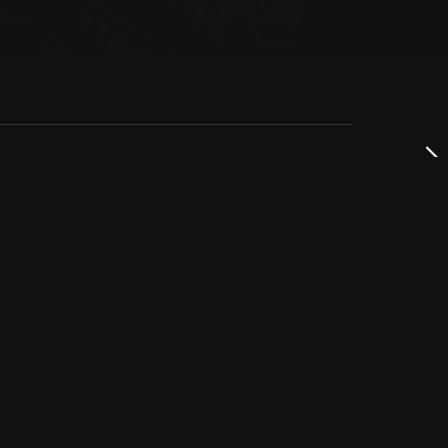
dservice
ss
takta oss