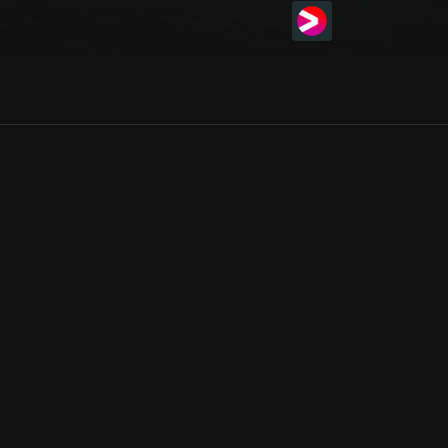
Allmänna villkor
Kun
Integritetspolicy
Pre
Cookiepolicy
Kon