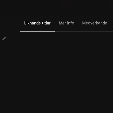
Liknande titlar
Mer info
Medverkande