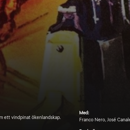
Med:
m ett vindpinat ökenlandskap.
Franco Nero, José Canale