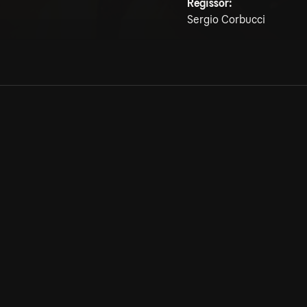
Regissör:
Sergio Corbucci
Allmänna villkor
Kun
Integritetspolicy
Pre
Cookiepolicy
Kon