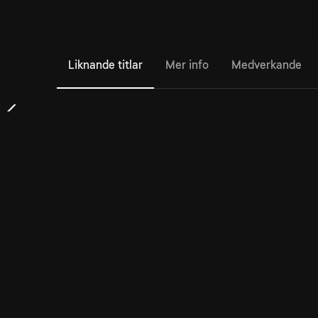
Liknande titlar
Mer info
Medverkande