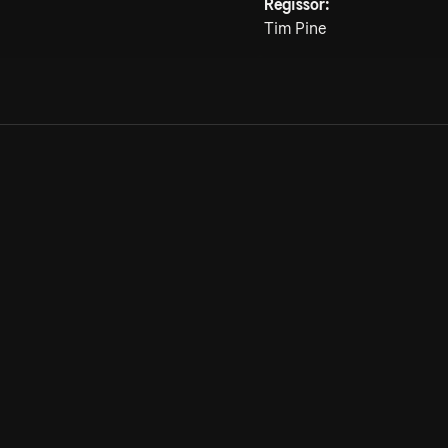
Regissör:
Tim Pine
Allmänna villkor
Kun
Integritetspolicy
Pre
Cookiepolicy
Kon