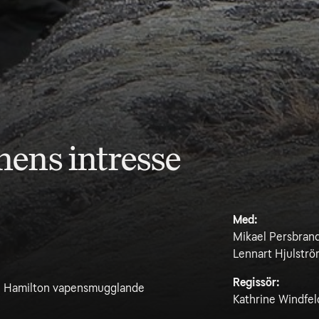
nens intresse
Med:
Mikael Persbrand
Lennart Hjulstr
Regissör:
Carl Hamilton vapensmugglande
Kathrine Windfel