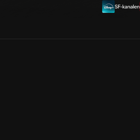
Allmänna villkor
Kun
Integritetspolicy
Pre
Cookiepolicy
Kon