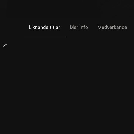
Liknande titlar
Mer info
Medverkande