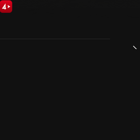
dservice
ss
takta oss