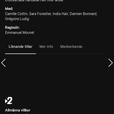
chockartade händelse helt över ända.
Med:
Camille Cottin, Sara Forestier, India Hair, Damien Bonnard,
Grégoire Ludig
Regissör:
Emmanuel Mouret
Liknande titlar
Mer info
Medverkande
Allmänna villkor