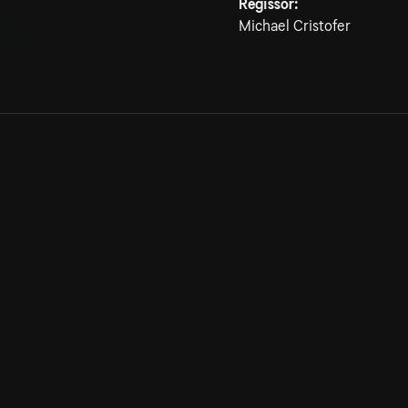
Regissör:
Michael Cristofer
Allmänna villkor
Kun
Integritetspolicy
Pre
Cookiepolicy
Kon