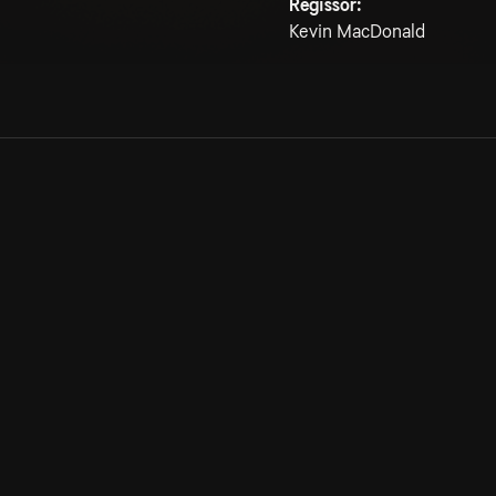
Regissör:
Kevin MacDonald
Allmänna villkor
Kun
Integritetspolicy
Pre
Cookiepolicy
Kon