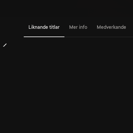
Liknande titlar
Mer info
Medverkande