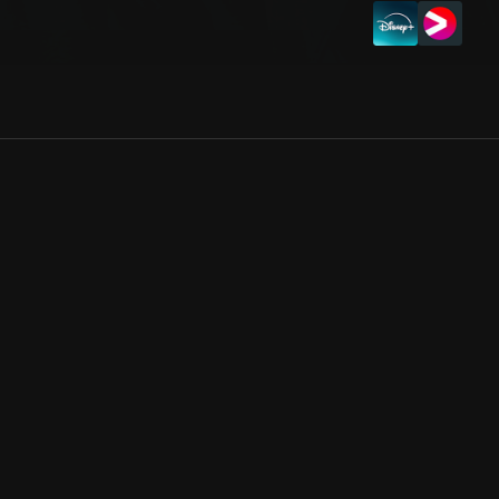
Allmänna villkor
Kun
Integritetspolicy
Pre
Cookiepolicy
Kon