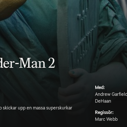
der-Man 2
Med:
Andrew Garfield
DeHaan
rp skickar upp en massa superskurkar
Regissör:
Marc Webb