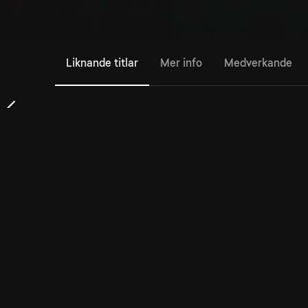
Liknande titlar
Mer info
Medverkande