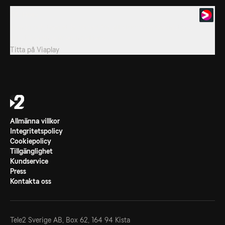
22. Hoax
Hondo och teamet är på jakt för att stoppa en terroristgrupp från
att utföra en bombningsattack.
Titta på
Viaplay
Allmänna villkor
Integritetspolicy
Cookiepolicy
Tillgänglighet
Kundservice
Press
Kontakta oss
Tele2 Sverige AB,
Box 62, 164 94 Kista