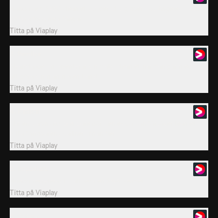
Hondo och SWAT-teamet sprider ut sig över Los Angeles i jakten
på fyra förrymda fångar.
Titta på
Viaplay
3. Pamilya
Nyanställde Jim äventyrar sin plats i teamet när han går med på
att göra sin mamma en tjänst.
Titta på
Viaplay
4. Radical
När en självmordsbombare dör i en explosion försöker teamet
hitta förrövarens partner innan fler...
Titta på
Viaplay
5. Imposters
Hondo rekryteras till att leda en SWAT-enhet i L.A.
Titta på
Viaplay
6. Octane