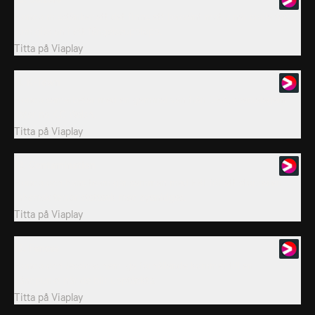
Hondo misstänker att det finns ett bakvänt motiv när civila tas
som gisslan i ett fängelseupplopp.
Titta på
Viaplay
11. K-Town
Hondo samarbetar med en gammal vän från DEA, specialagent
Katarina K.C Walsh.
Titta på
Viaplay
12. Contamination
Hondo och hans team går samman med FBI för att stoppa en
inhemsk terroristattack med cyanidgas.
Titta på
Viaplay
13. Fences
Hondo och Jessicas hemliga förhållande kommer till en
vändpunkt när de blir upptäckta.
Titta på
Viaplay