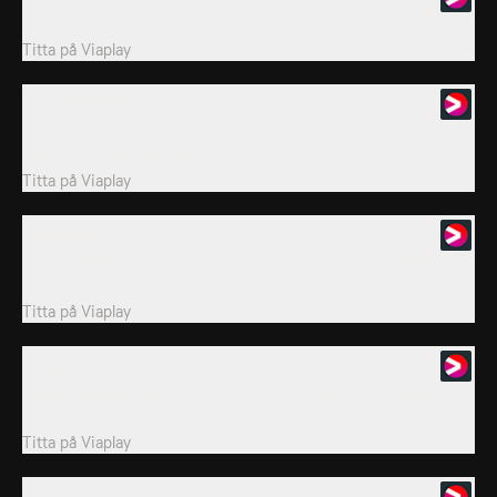
Hondo rekryteras till att leda en SWAT-enhet i L.A.
Titta på
Viaplay
7. Homecoming
Hondos barndomsvän som sitter inne ber honom att skydda hans
son från ett våldsamt gäng.
Titta på
Viaplay
8. Miracle
SWAT-teamet tvingas att jobba under julledigheten när en
drogkartell är ute efter en blodig hämnd.
Titta på
Viaplay
9. Blindspots
När en anmälan om dåligt uppförande kommer in mot Hondo,
blir han avstängd.
Titta på
Viaplay
10. Seizure