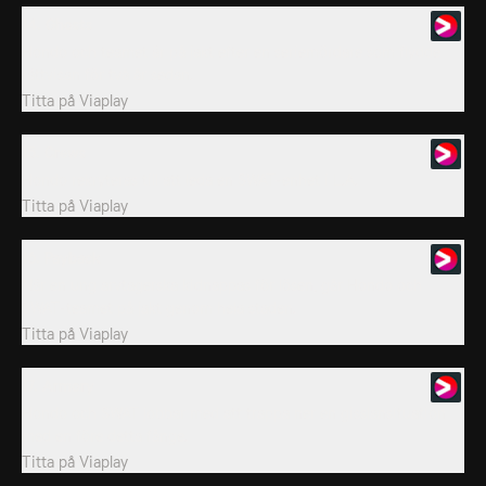
14. Ghosts
Hondo och teamet är på jakt efter en seriemördare som flydde
rättvisan för två år sedan.
Titta på
Viaplay
15. Crews
Hondo rekryteras till att leda en SWAT-enhet i L.A.
Titta på
Viaplay
16. Payback
När en ung arvtagerska kidnappas för lösen, går Hondo och
SWAT-teamet på jakt genom hela staden.
Titta på
Viaplay
17. Armory
Hondo och SWAT jobbar med att trappa ner en gisslansituation
med en före detta fånge.
Titta på
Viaplay