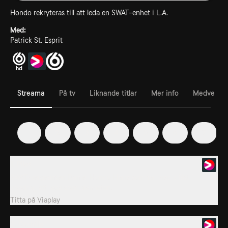
Hondo rekryteras till att leda en SWAT-enhet i L.A.
Med:
Patrick St. Esprit
Streama
På tv
Liknande titlar
Mer info
Medverka
1
2
3
4
5
6
7
1. Pilot
SWAT-sergeanten Daniel Hondo Harrelson har precis fått i
uppdrag att leda specialenheten.
Titta på
Viaplay
2. Cuchillo