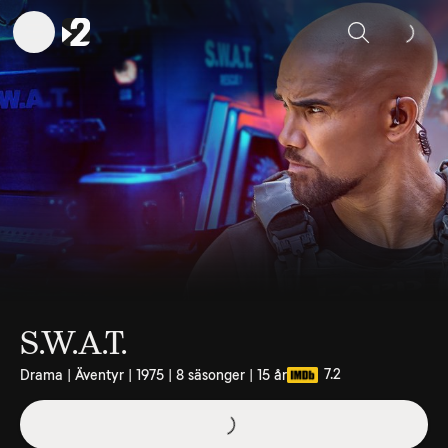
Sök
S.W.A.T.
7.2
Drama | Äventyr | 1975 | 8 säsonger | 15 år