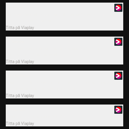
18. Patrol
När SWAT-teamet jobbar som patrullerare för en dag, blir Chris
ihop-parad med Mumford.
Titta på
Viaplay
19. Source
Jim Street överväger om hans mor Karen ska flytta in hos honom
när hon släpps från fängelset.
Titta på
Viaplay
20. Vendetta
Hondos liv står på spel när hans chefs och gudsons kidnappare
upptäcker att han har övervakat honom.
Titta på
Viaplay
21. Hunted
Amerikansk kriminalserie från 2017.
Titta på
Viaplay