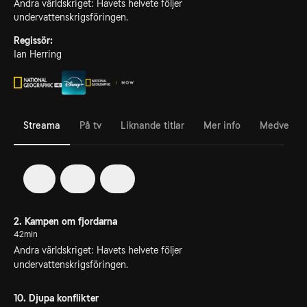
Andra världskriget: Havets helvete följer
undervattenskrigsföringen.
Regissör:
Ian Herring
Streama
På tv
Liknande titlar
Mer info
Medverka
1
2
4
2. Kampen om fjordarna
42min
Andra världskriget: Havets helvete följer
undervattenskrigsföringen.
10. Djupa konflikter