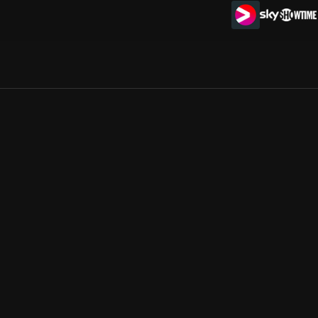
Allmänna villkor
Kun
Integritetspolicy
Pre
Cookiepolicy
Kon