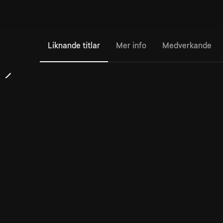
Liknande titlar
Mer info
Medverkande