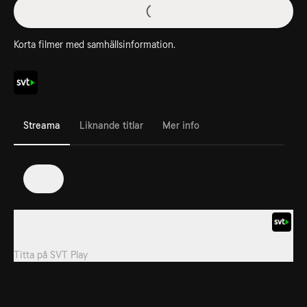
Korta filmer med samhällsinformation.
Streama
Liknande titlar
Mer info
23
6. Avsnitt 6
Samhällsinformation i kortformat.
Titta på
SVT Play