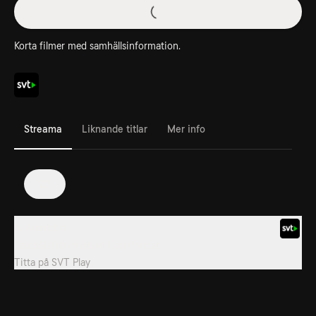
Korta filmer med samhällsinformation.
Streama
Liknande titlar
Mer info
23
6. Avsnitt 6
Samhällsinformation i kortformat.
Titta på
SVT Play