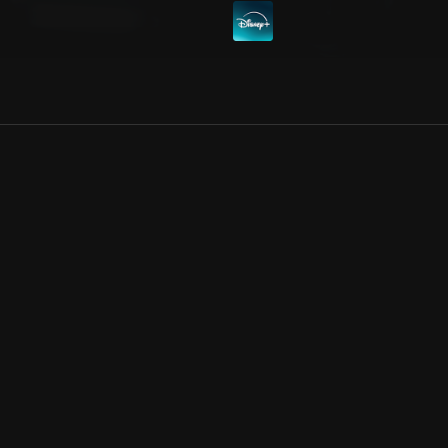
Allmänna villkor
Kun
Integritetspolicy
Pre
Cookiepolicy
Kon