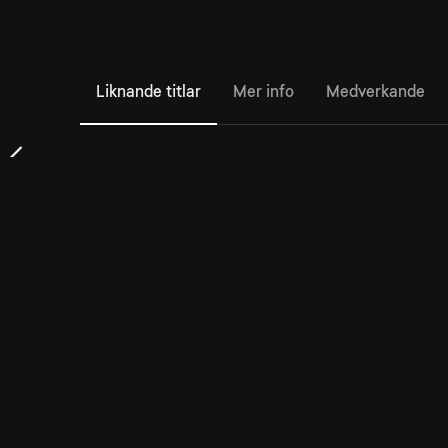
Liknande titlar
Mer info
Medverkande