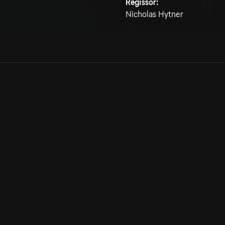
Regissör:
Nicholas Hytner
Allmänna villkor
Kun
Integritetspolicy
Pre
Cookiepolicy
Kon