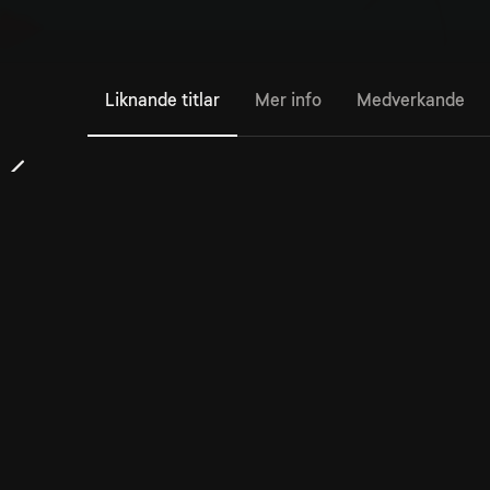
Liknande titlar
Mer info
Medverkande