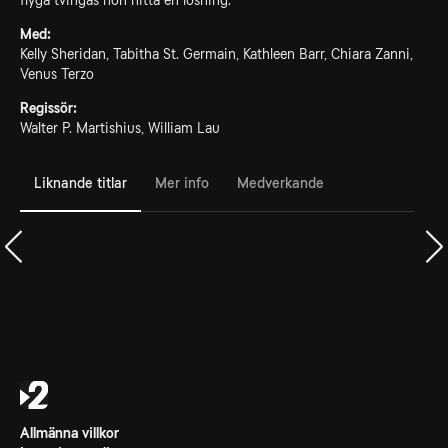
flyga tvingas hon hitta en lösning.
Med:
Kelly Sheridan, Tabitha St. Germain, Kathleen Barr, Chiara Zanni,
Venus Terzo
Regissör:
Walter P. Martishius, William Lau
Liknande titlar
Mer info
Medverkande
Allmänna villkor