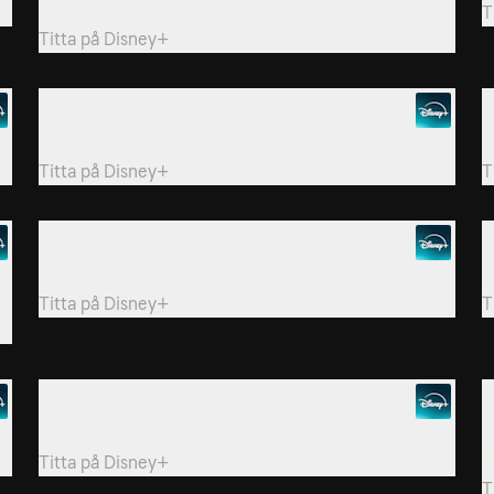
ryggsäcken.
T
Titta på
Disney+
8. Timmy’s Picnic
9
Klassen har picknick.
T
Titta på
Disney+
T
11. Timmy Can't Dance
1
Timmy får inte till festkänslan!
K
Titta på
Disney+
T
14. Timmy Tries To Hide
1
Klassen leker kurragömma.
T
f
Titta på
Disney+
T