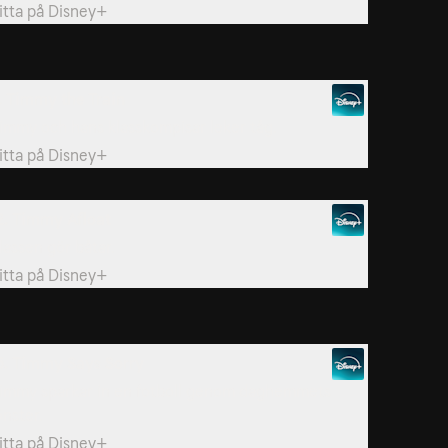
itta på
Disney+
. Timmy the Train
immy och hans klasskompisar leker tåg.
itta på
Disney+
2. Timmy Afloat
lassen gör båtar.
itta på
Disney+
5. Timmy Says Sorry
immy sparkar in en fotboll genom daghemmets
önster.
itta på
Disney+