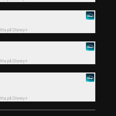
8. Timmy Wants the Blues
immys dag går i blått.
itta på
Disney+
1. Timmy’s Hiccup Cure
id har hicka!
itta på
Disney+
4. Timmy Needs a Bath
immy måste erkänna att det inte är så dåligt att
ara ren.
itta på
Disney+
6. Timmys vårsöverraskning