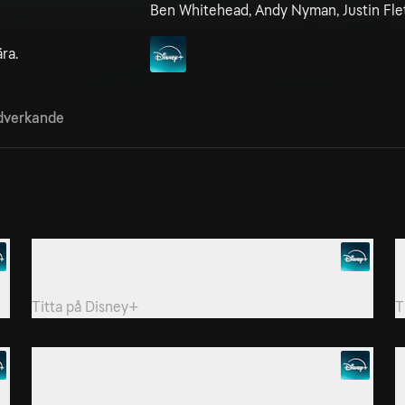
Ben Whitehead, Andy Nyman, Justin Flet
ra.
verkande
2. Timmy Wants to Win
3
Det är sportdag och Timmy vill vinna!
T
Titta på
Disney+
T
5. Timmy’s Puppet
6
Timmys hemmagjorda strumpdocka ramlar ur
T