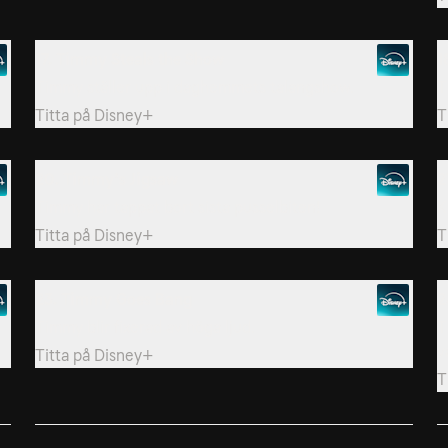
17. Timmy Steals the Show
1
Timmy ställer upp i daghemmets talangshow.
T
Titta på
Disney+
T
20. Timmy’s Jigsaw
2
Timmy har tappat bort sista pusselbiten!
K
Titta på
Disney+
T
23. Timmy Goes Bang
2
Timmy blir fixerad av höga ljud.
T
v
Titta på
Disney+
T
25. Timmy Wants the Drum
2