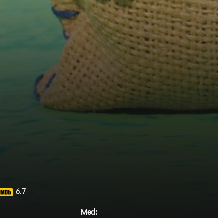
6.7
Med: