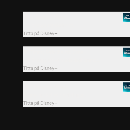
16. Snapshot Timmy
Det är dags för skolfotot.
Titta på
Disney+
19. Timmy Gets the Job Done
Det är dags att vårstäda daghemmet.
Titta på
Disney+
22. Timmy On Wheels
Timmy har kul på trehjulingen.
Titta på
Disney+
25. Ballerina Timmy