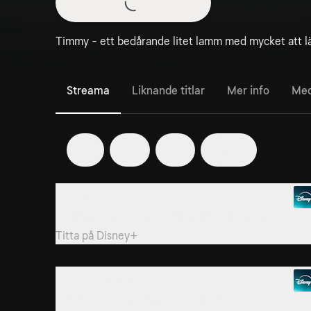
Timmy - ett bedårande litet lamm med mycket att lä
Streama
Liknande titlar
Mer info
Med
1
2
3
2011
1. Go Kart Timmy
Det finns en helt ny trampbil på lekplatsen.
Titta på
Disney+
4. Timmy’s Mask
Timmy och hans vänner gör djurmasker.