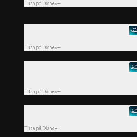
Titta på
Disney+
7. Timmy the Artist
Timmy och Mittens målar varandras porträtt.
Titta på
Disney+
10. Timmy Brings a Smile
Timmy upptäcker en trevlig överraskning i Stripeys
sandpaj!
Titta på
Disney+
13. Timmy Wants the Beret
Ruffy har basker på sig och Timmy vill ha den!
Titta på
Disney+