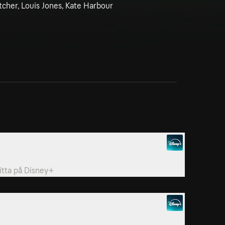
cher, Louis Jones, Kate Harbour
. Timmy Plays Ball
immy vinner en ny fotbollskamrat.
itta på
Disney+
. Timmy the Builder
immys stolthet ställer till med trubbel.