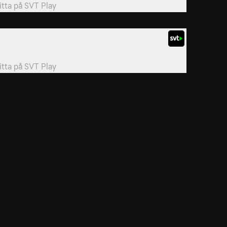
itta på
SVT Play
5. Skadan
ransk animerad äventyrsserie från 2012.
itta på
SVT Play
dservice