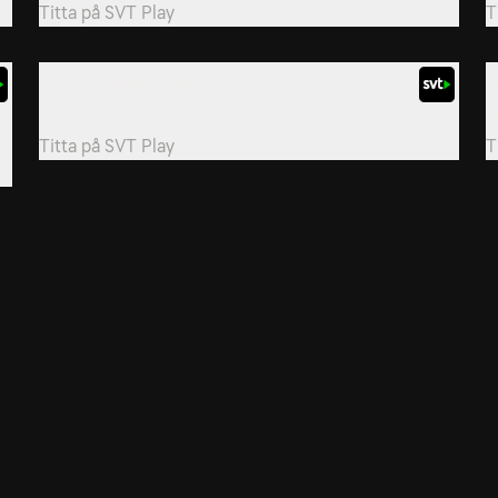
Titta på
SVT Play
T
24. Barndomsvänner
2
Fransk animerad äventyrsserie från 2012.
F
Titta på
SVT Play
T
Allmänna villkor
Kun