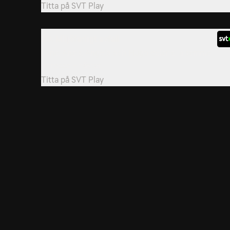
Titta på
SVT Play
20. Miljöfarligt avfall
Lena, Anais, Angelo och Hugo delar alla samma
intresse - hästar.
Titta på
SVT Play
26. Ett år och en dag
Fransk animerad äventyrsserie från 2012.
Titta på
SVT Play