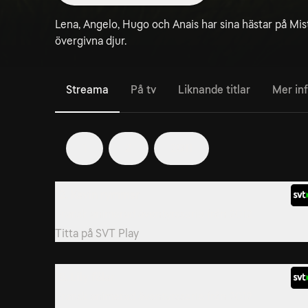
Lena, Angelo, Hugo och Anais har sina hästar på Mis
övergivna djur.
Streama
På tv
Liknande titlar
Mer in
1
2
2011
12. Kevin rymmer
Fransk animerad äventyrsserie från 2012.
Titta på
SVT Play
15. Lily fölar
Fransk animerad äventyrsserie från 2012.