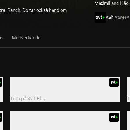
Maximiliane Häc
tral Ranch. De tar också hand om
fo
Medverkande
13. Terrängtävlingen
1
Fransk animerad äventyrsserie från 2012.
F
Titta på
SVT Play
T
16. Vilt hjärta
1
Fransk animerad äventyrsserie från 2012.
F