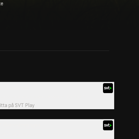
ke
4. Stulen puss
ransk animerad äventyrsserie från 2012.
itta på
SVT Play
7. Översvämningen
ransk animerad äventyrsserie från 2012.