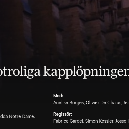
otroliga kapplöpninge
Med:
Anelise Borges, Olivier De Châlus, 
Regissör:
rädda Notre Dame.
Fabrice Gardel, Simon Kessler, Josse