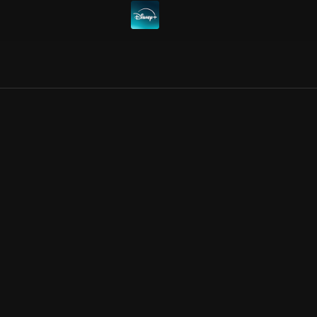
Allmänna villkor
Kun
Integritetspolicy
Pre
Cookiepolicy
Kon