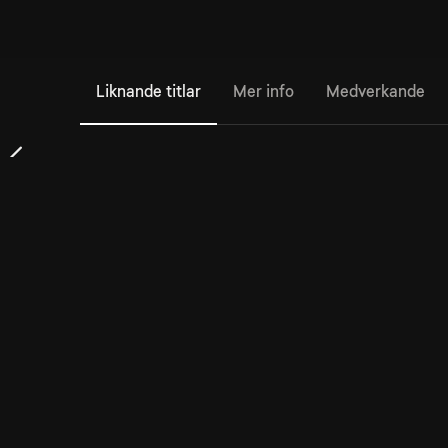
Liknande titlar
Mer info
Medverkande